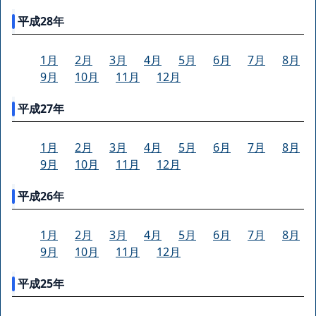
平成28年
1月
2月
3月
4月
5月
6月
7月
8月
9月
10月
11月
12月
平成27年
1月
2月
3月
4月
5月
6月
7月
8月
9月
10月
11月
12月
平成26年
1月
2月
3月
4月
5月
6月
7月
8月
9月
10月
11月
12月
平成25年