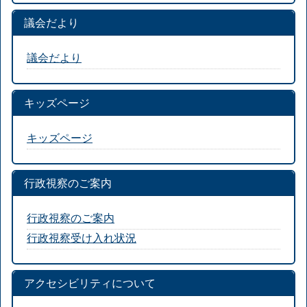
議会だより
議会だより
キッズページ
キッズページ
行政視察のご案内
行政視察のご案内
行政視察受け入れ状況
アクセシビリティについて