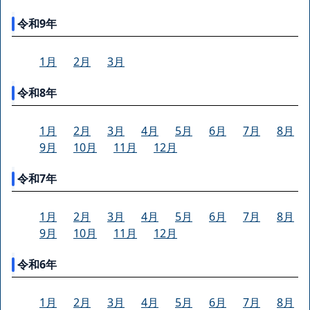
令和9年
1月
2月
3月
令和8年
1月
2月
3月
4月
5月
6月
7月
8月
9月
10月
11月
12月
令和7年
1月
2月
3月
4月
5月
6月
7月
8月
9月
10月
11月
12月
令和6年
1月
2月
3月
4月
5月
6月
7月
8月