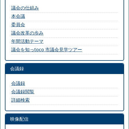
議会の仕組み
本会議
委員会
議会改革の歩み
年間活動テーマ
議会を知っtoco 市議会見学ツアー
会議録
会議録
会議録閲覧
詳細検索
映像配信