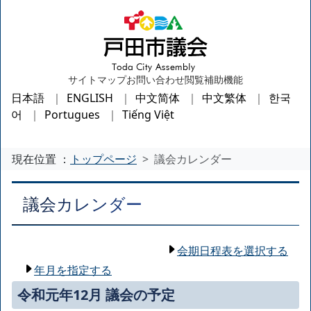
サイトマップ
お問い合わせ
閲覧補助機能
日本語
ENGLISH
中文简体
中文繁体
한국
어
Portugues
Tiếng Việt
現在位置 ：
トップページ
議会カレンダー
議会カレンダー
会期日程表を選択する
年月を指定する
令和元年12月 議会の予定