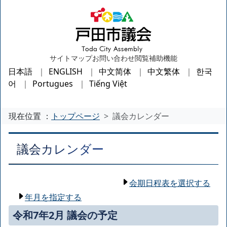
サイトマップ
お問い合わせ
閲覧補助機能
日本語
ENGLISH
中文简体
中文繁体
한국
어
Portugues
Tiếng Việt
現在位置 ：
トップページ
議会カレンダー
議会カレンダー
会期日程表を選択する
年月を指定する
令和7年2月 議会の予定