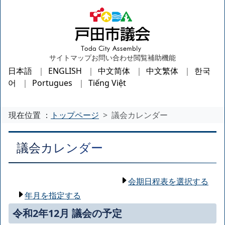
サイトマップ
お問い合わせ
閲覧補助機能
日本語
ENGLISH
中文简体
中文繁体
한국
어
Portugues
Tiếng Việt
現在位置 ：
トップページ
議会カレンダー
議会カレンダー
会期日程表を選択する
年月を指定する
令和2年12月 議会の予定