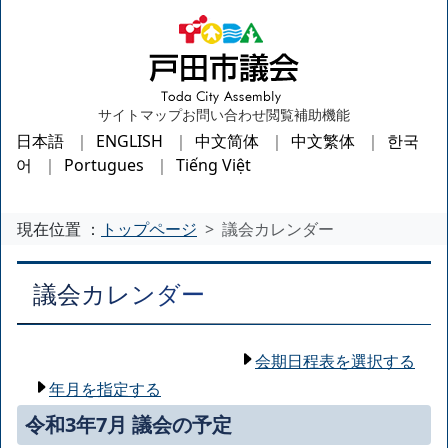
サイトマップ
お問い合わせ
閲覧補助機能
日本語
ENGLISH
中文简体
中文繁体
한국
어
Portugues
Tiếng Việt
現在位置 ：
トップページ
議会カレンダー
議会カレンダー
会期日程表を選択する
年月を指定する
令和3年7月 議会の予定