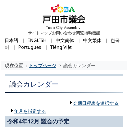
サイトマップ
お問い合わせ
閲覧補助機能
日本語
ENGLISH
中文简体
中文繁体
한국
어
Portugues
Tiếng Việt
現在位置 ：
トップページ
議会カレンダー
議会カレンダー
会期日程表を選択する
年月を指定する
令和4年12月 議会の予定