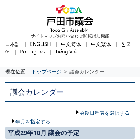
サイトマップ
お問い合わせ
閲覧補助機能
日本語
ENGLISH
中文简体
中文繁体
한국
어
Portugues
Tiếng Việt
現在位置 ：
トップページ
議会カレンダー
議会カレンダー
会期日程表を選択する
年月を指定する
平成29年10月 議会の予定