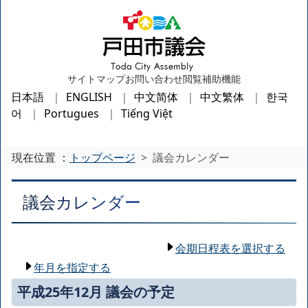
サイトマップ
お問い合わせ
閲覧補助機能
日本語
ENGLISH
中文简体
中文繁体
한국
어
Portugues
Tiếng Việt
現在位置 ：
トップページ
議会カレンダー
議会カレンダー
会期日程表を選択する
年月を指定する
平成25年12月 議会の予定