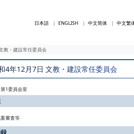
日本語
ENGLISH
中文简体
中文繁
日 文教・建設常任委員会
和4年12月7日 文教・建設常任委員会
第1委員会室
程
議案審査等
議録