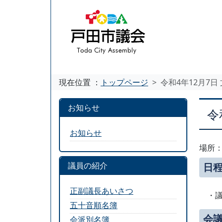
現在位置 ：
トップページ
令和4年12月7
お知らせ
令
お知らせ
場所：
議員の紹介
日
正副議長あいさつ
・
五十音順名簿
会
会派別名簿