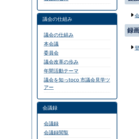
議会の仕組み
録
議会の仕組み
本会議
委員会
議会改革の歩み
年間活動テーマ
議会を知っtoco 市議会見学ツ
アー
会議録
会議録
会議録閲覧