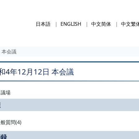
日本語
ENGLISH
中文简体
中文繁
日 本会議
和4年12月12日 本会議
：議場
程
般質問(4)
議録