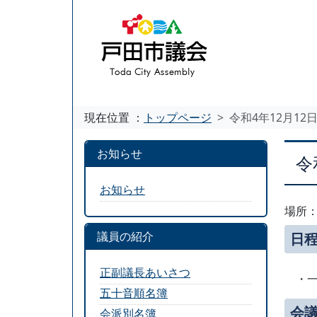
現在位置 ：
トップページ
令和4年12月12
お知らせ
令
お知らせ
場所
議員の紹介
日
正副議長あいさつ
・一
五十音順名簿
会
会派別名簿