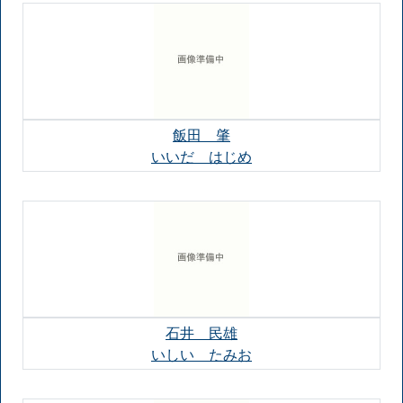
飯田 肇
いいだ はじめ
石井 民雄
いしい たみお