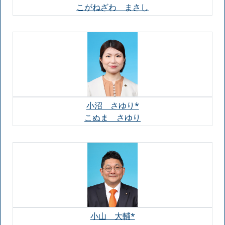
こがねざわ まさし
小沼 さゆり*
こぬま さゆり
小山 大輔*