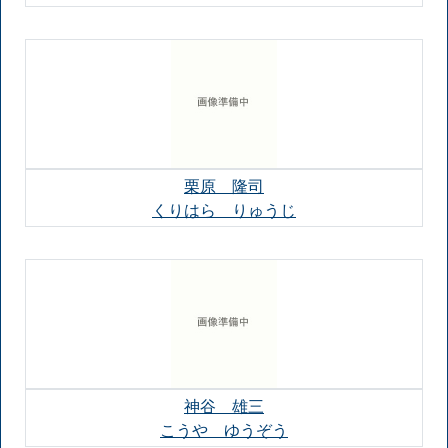
栗原 隆司
くりはら りゅうじ
神谷 雄三
こうや ゆうぞう