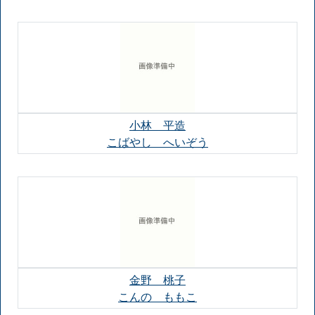
小林 平造
こばやし へいぞう
金野 桃子
こんの ももこ