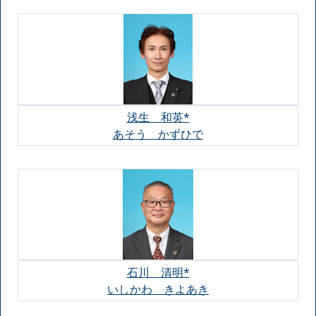
浅生 和英*
あそう かずひで
石川 清明*
いしかわ きよあき