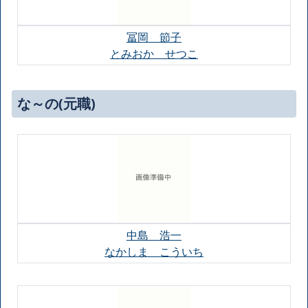
冨岡 節子
とみおか せつこ
な～の(元職)
中島 浩一
なかしま こういち