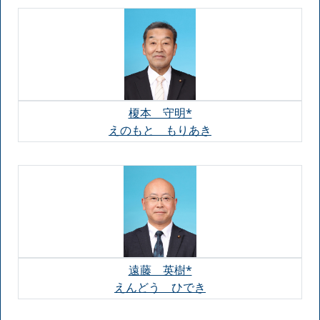
榎本 守明*
えのもと もりあき
遠藤 英樹*
えんどう ひでき