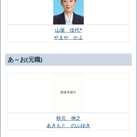
山屋 佳代*
やまや かよ
あ～お(元職)
秋元 伸之
あきもと のぶゆき