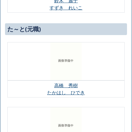
鈴木 麗子
すずき れいこ
た～と(元職)
高橋 秀樹
たかはし ひでき