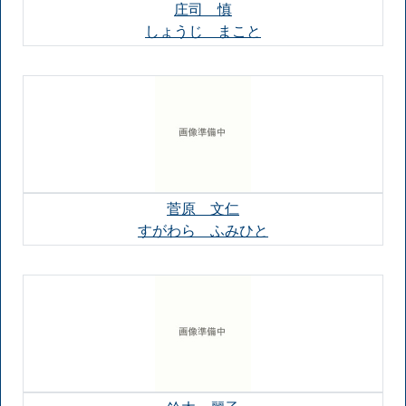
庄司 慎
しょうじ まこと
菅原 文仁
すがわら ふみひと