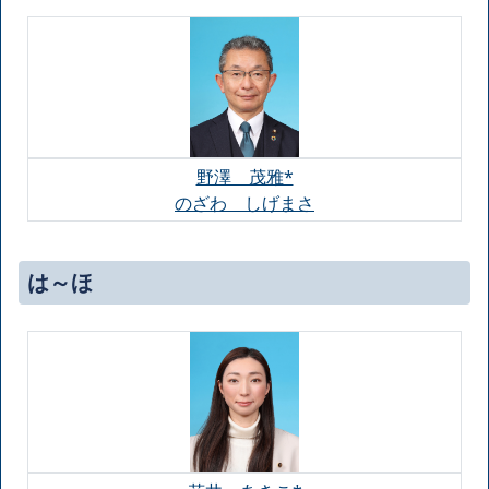
野澤 茂雅*
のざわ しげまさ
は～ほ