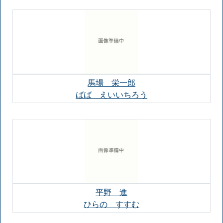
馬場 栄一郎
ばば えいいちろう
平野 進
ひらの すすむ