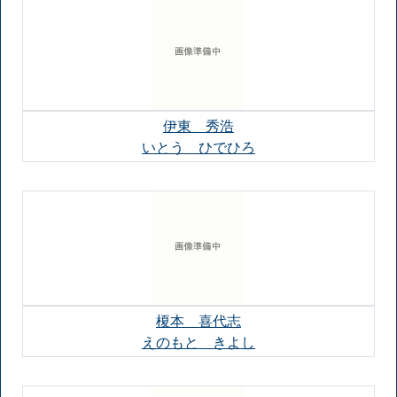
伊東 秀浩
いとう ひでひろ
榎本 喜代志
えのもと きよし