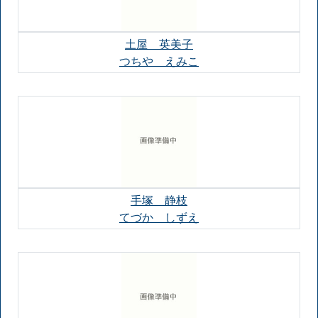
土屋 英美子
つちや えみこ
手塚 静枝
てづか しずえ