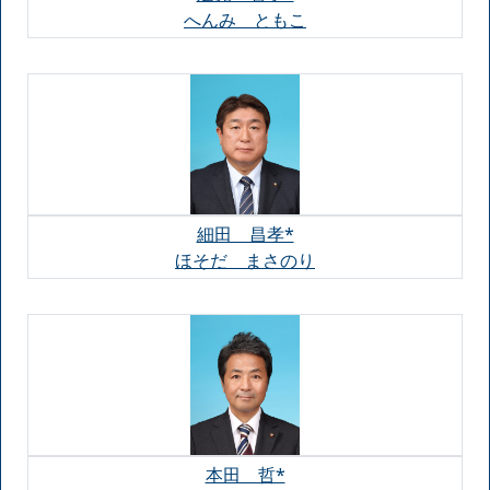
へんみ ともこ
細田 昌孝*
ほそだ まさのり
本田 哲*