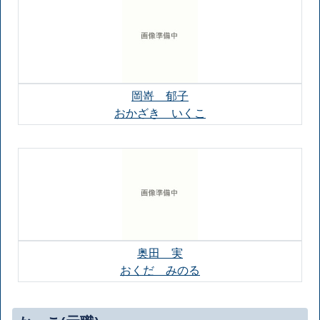
岡嵜 郁子
おかざき いくこ
奥田 実
おくだ みのる