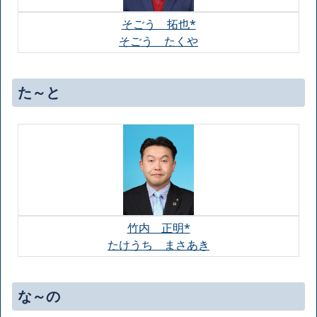
そごう 拓也*
そごう たくや
た～と
竹内 正明*
たけうち まさあき
な～の