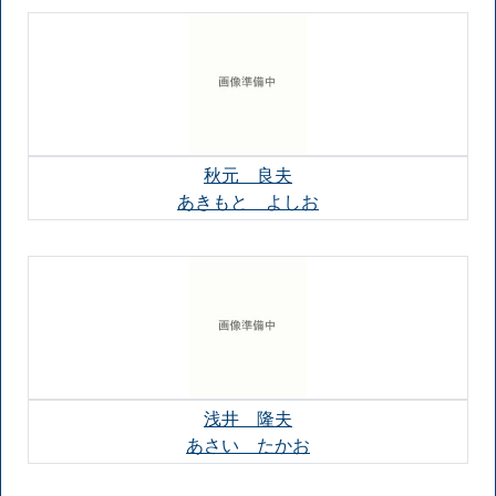
秋元 良夫
あきもと よしお
浅井 隆夫
あさい たかお