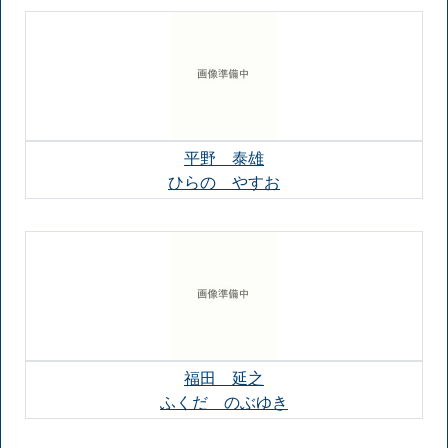
平野 泰雄
ひらの やすお
福田 延之
ふくだ のぶゆき