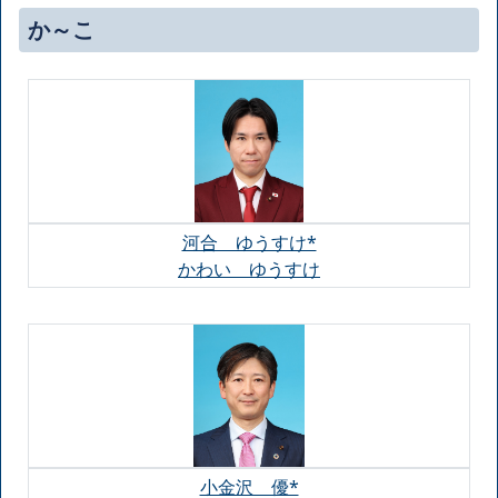
か～こ
河合 ゆうすけ*
かわい ゆうすけ
小金沢 優*