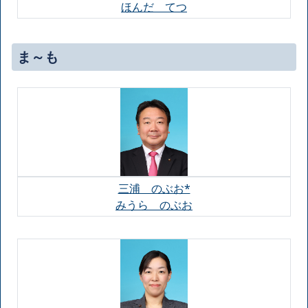
ほんだ てつ
ま～も
三浦 のぶお*
みうら のぶお