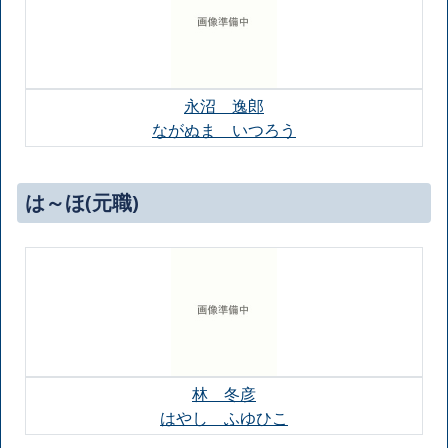
永沼 逸郎
ながぬま いつろう
は～ほ(元職)
林 冬彦
はやし ふゆひこ