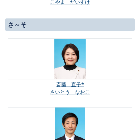
こやま だいすけ
さ～そ
斎藤 直子*
さいとう なおこ