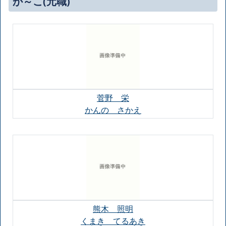
か～こ(元職)
菅野 栄
かんの さかえ
熊木 照明
くまき てるあき