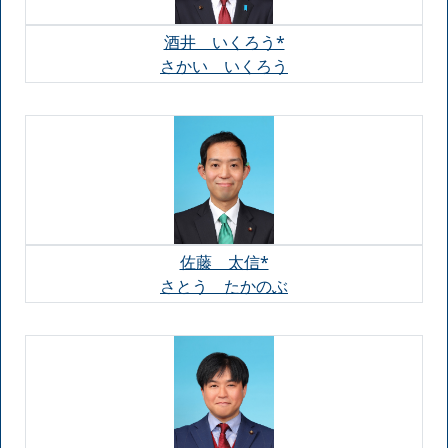
酒井 いくろう*
さかい いくろう
佐藤 太信*
さとう たかのぶ