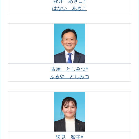
花井 あきこ*
はない あきこ
古屋 としみつ*
ふるや としみつ
辺見 智子*