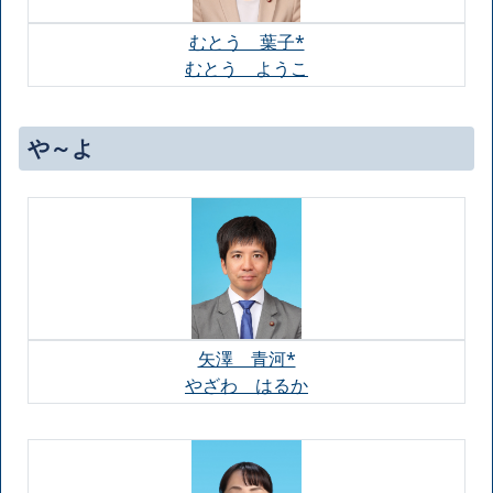
むとう 葉子*
むとう ようこ
や～よ
矢澤 青河*
やざわ はるか