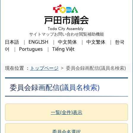
サイトマップ
お問い合わせ
閲覧補助機能
日本語
ENGLISH
中文简体
中文繁体
한국
어
Portugues
Tiếng Việt
現在位置 ：
トップページ
委員会録画配信(議員名検索)
委員会録画配信(議員名検索)
一覧(全件)表示
委員会名選択