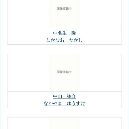
中名生 隆
なかなお たかし
中山 祐介
なかやま ゆうすけ