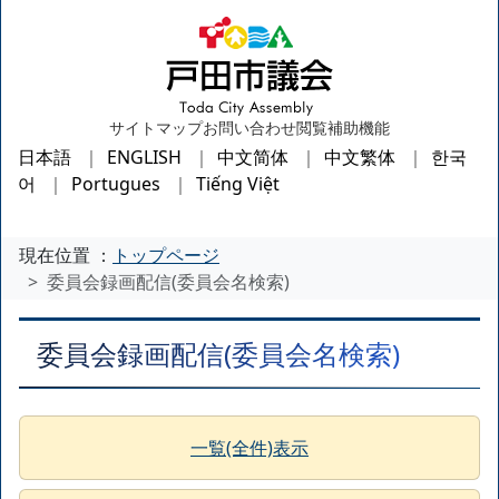
サイトマップ
お問い合わせ
閲覧補助機能
日本語
ENGLISH
中文简体
中文繁体
한국
어
Portugues
Tiếng Việt
現在位置 ：
トップページ
委員会録画配信(委員会名検索)
委員会録画配信(委員会名検索)
一覧(全件)表示