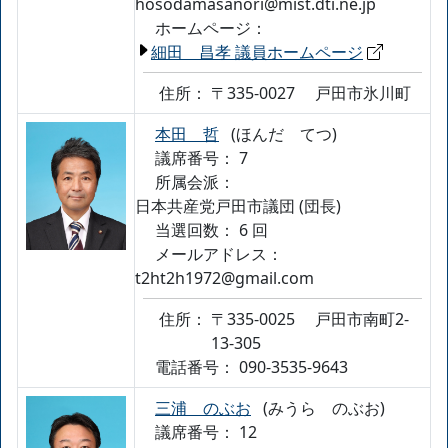
hosodamasanori@mist.dti.ne.jp
ホームページ：
細田 昌孝 議員ホームページ
住所：
〒335-0027
戸田市氷川町
本田 哲
(ほんだ てつ)
議席番号： 7
所属会派：
日本共産党戸田市議団 (団長)
当選回数： 6 回
メールアドレス：
t2ht2h1972@gmail.com
住所：
〒335-0025
戸田市南町2-
13‐305
電話番号：
090-3535-9643
三浦 のぶお
(みうら のぶお)
議席番号： 12