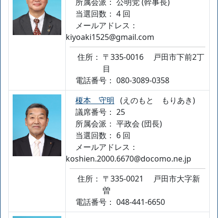
所属会派：
公明党 (幹事長)
当選回数： 4 回
メールアドレス：
kiyoaki1525@gmail.com
住所：
〒335-0016
戸田市下前2丁
目
電話番号：
080-3089-0358
榎本 守明
(えのもと もりあき)
議席番号： 25
所属会派：
平政会 (団長)
当選回数： 6 回
メールアドレス：
koshien.2000.6670@docomo.ne.jp
住所：
〒335-0021
戸田市大字新
曽
電話番号：
048-441-6650