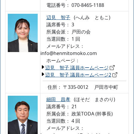
電話番号：
070-8465-1188
辺見 智子
(へんみ ともこ)
議席番号： 3
所属会派：
戸田の会
当選回数： 1 回
メールアドレス：
info@henmitomoko.com
ホームページ：
辺見 智子 議員ホームページ
辺見 智子 議員ホームページ2
住所：
〒335-0012
戸田市中町
細田 昌孝
(ほそだ まさのり)
議席番号： 21
所属会派：
政策TODA (幹事長)
当選回数： 4 回
メールアドレス：