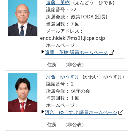
遠藤 英樹
(えんどう ひでき)
議席番号： 22
所属会派：
政策TODA (団長)
当選回数： 7 回
メールアドレス：
endo.hideki@ms01.jicpa.or.jp
ホームページ：
遠藤 英樹 議員ホームページ
住所：
（非公表）
河合 ゆうすけ
(かわい ゆうすけ)
議席番号： 2
所属会派：
保守の会
当選回数： 1 回
ホームページ：
河合 ゆうすけ 議員ホームページ
住所：
（非公表）