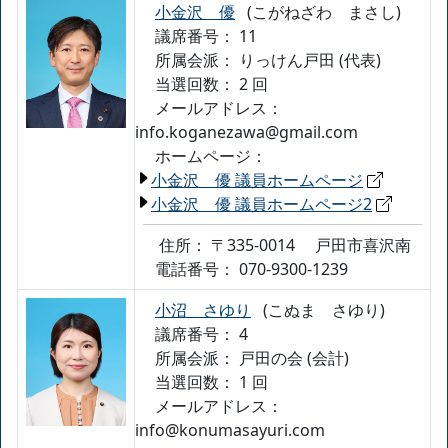
小金沢 優
(こがねざわ まさし)
議席番号： 11
所属会派：
りっけん戸田 (代表)
当選回数： 2 回
メールアドレス：
info.koganezawa@gmail.com
ホームページ：
小金沢 優 議員ホームページ
小金沢 優 議員ホームページ2
住所：
〒335-0014
戸田市喜沢南
電話番号：
070-9300-1239
小沼 さゆり
(こぬま さゆり)
議席番号： 4
所属会派：
戸田の会 (会計)
当選回数： 1 回
メールアドレス：
info@konumasayuri.com