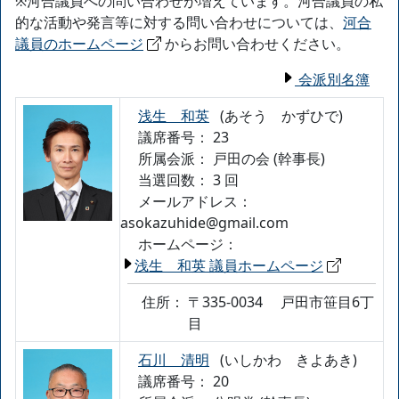
※河合議員への問い合わせが増えています。河合議員の私
的な活動や発言等に対する問い合わせについては、
河合
議員のホームページ
からお問い合わせください。
会派別名簿
浅生 和英
(あそう かずひで)
議席番号： 23
所属会派：
戸田の会 (幹事長)
当選回数： 3 回
メールアドレス：
asokazuhide@gmail.com
ホームページ：
浅生 和英 議員ホームページ
住所：
〒335-0034
戸田市笹目6丁
目
石川 清明
(いしかわ きよあき)
議席番号： 20