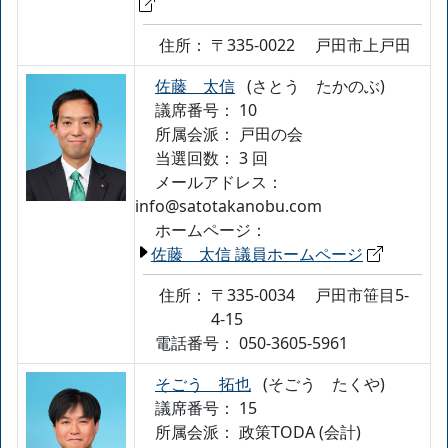
住所：
〒335-0022
戸田市上戸田
佐藤 太信
(さとう たかのぶ)
議席番号： 10
所属会派：
戸田の会
当選回数： 3 回
メールアドレス：
info@satotakanobu.com
ホームページ：
佐藤 太信 議員ホームページ
住所：
〒335-0034
戸田市笹目5-
4-15
電話番号：
050-3605-5961
そごう 拓也
(そごう たくや)
議席番号： 15
所属会派：
政策TODA (会計)