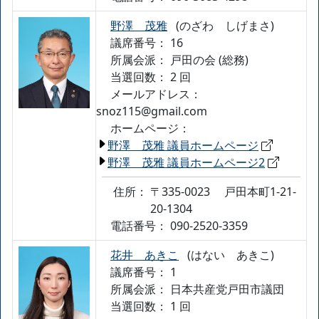
野澤 茂雅
(のざわ しげまさ)
議席番号： 16
所属会派：
戸田の会 (総務)
当選回数： 2 回
メールアドレス：
snoz115@gmail.com
ホームページ：
野澤 茂雅 議員ホームページ
野澤 茂雅 議員ホームページ2
住所：
〒335-0023
戸田本町1-21-
20-1304
電話番号：
090-2520-3359
花井 あきこ
(はない あきこ)
議席番号： 1
所属会派：
日本共産党戸田市議団
当選回数： 1 回