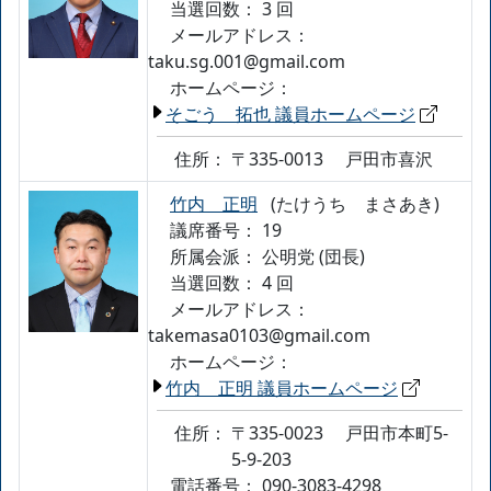
当選回数： 3 回
メールアドレス：
taku.sg.001@gmail.com
ホームページ：
そごう 拓也 議員ホームページ
住所：
〒335-0013
戸田市喜沢
竹内 正明
(たけうち まさあき)
議席番号： 19
所属会派：
公明党 (団長)
当選回数： 4 回
メールアドレス：
takemasa0103@gmail.com
ホームページ：
竹内 正明 議員ホームページ
住所：
〒335-0023
戸田市本町5-
5-9-203
電話番号：
090-3083-4298