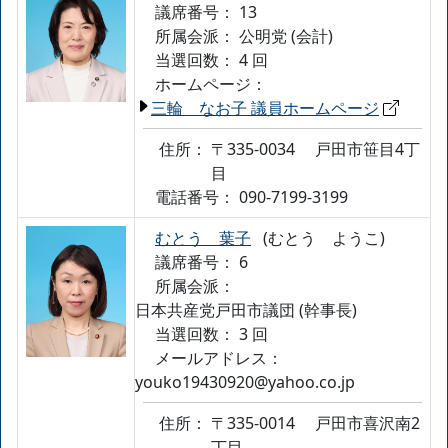
議席番号： 13
所属会派：
公明党 (会計)
当選回数： 4 回
ホームページ：
三輪 なお子 議員ホームページ
住所：
〒335-0034
戸田市笹目4丁
目
電話番号：
090-7199-3199
むとう 葉子
(むとう ようこ)
議席番号： 6
所属会派：
日本共産党戸田市議団 (幹事長)
当選回数： 3 回
メールアドレス：
youko19430920@yahoo.co.jp
住所：
〒335-0014
戸田市喜沢南2
丁目