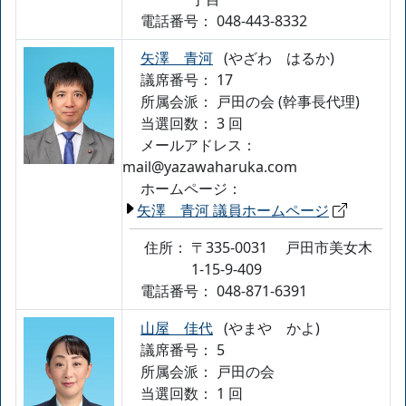
電話番号：
048-443-8332
矢澤 青河
(やざわ はるか)
議席番号： 17
所属会派：
戸田の会 (幹事長代理)
当選回数： 3 回
メールアドレス：
mail@yazawaharuka.com
ホームページ：
矢澤 青河 議員ホームページ
住所：
〒335-0031
戸田市美女木
1-15-9-409
電話番号：
048-871-6391
山屋 佳代
(やまや かよ)
議席番号： 5
所属会派：
戸田の会
当選回数： 1 回