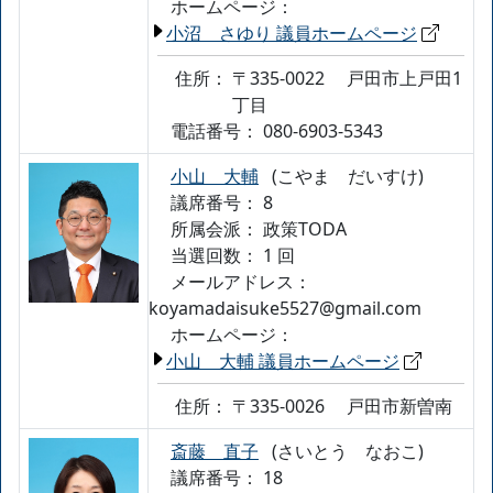
ホームページ：
小沼 さゆり 議員ホームページ
住所：
〒335-0022
戸田市上戸田1
丁目
電話番号：
080-6903-5343
小山 大輔
(こやま だいすけ)
議席番号： 8
所属会派：
政策TODA
当選回数： 1 回
メールアドレス：
koyamadaisuke5527@gmail.com
ホームページ：
小山 大輔 議員ホームページ
住所：
〒335-0026
戸田市新曽南
斎藤 直子
(さいとう なおこ)
議席番号： 18