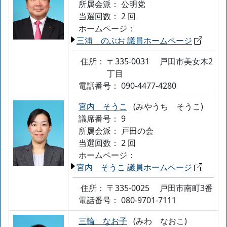
所属会派：
公明党
当選回数： 2 回
ホームページ：
三浦 のぶお 議員ホームページ
住所：
〒335-0031
戸田市美女木2
丁目
電話番号：
090-4477-4280
宮内 そうこ
(みやうち そうこ)
議席番号： 9
所属会派：
戸田の会
当選回数： 2 回
ホームページ：
宮内 そうこ 議員ホームページ
住所：
〒335-0025
戸田市南町3番
電話番号：
080-9701-7111
三輪 なお子
(みわ なおこ)