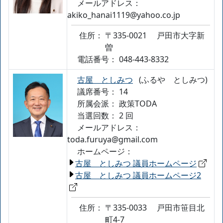
メールアドレス：
akiko_hanai1119@yahoo.co.jp
住所：
〒335-0021
戸田市大字新
曽
電話番号：
048-443-8332
古屋 としみつ
(ふるや としみつ)
議席番号： 14
所属会派：
政策TODA
当選回数： 2 回
メールアドレス：
toda.furuya@gmail.com
ホームページ：
古屋 としみつ 議員ホームページ
古屋 としみつ 議員ホームページ2
住所：
〒335-0033
戸田市笹目北
町4-7