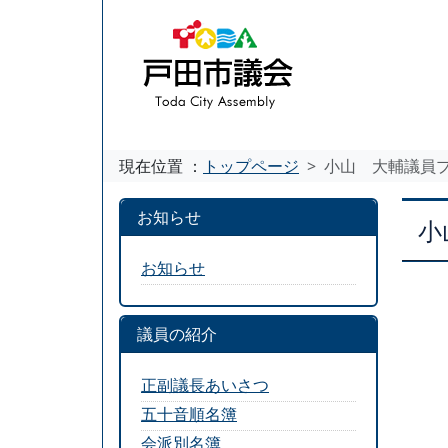
現在位置 ：
トップページ
小山 大輔議員
お知らせ
小
お知らせ
議員の紹介
正副議長あいさつ
五十音順名簿
会派別名簿