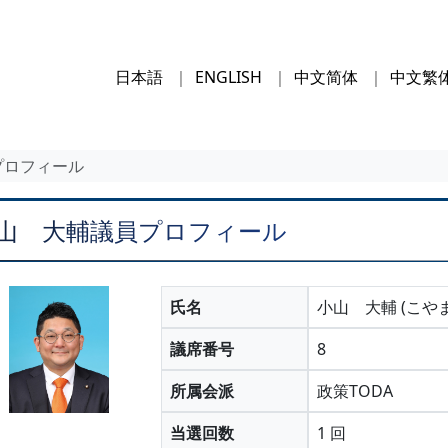
日本語
ENGLISH
中文简体
中文繁
プロフィール
山 大輔議員プロフィール
氏名
小山 大輔 (こや
議席番号
8
所属会派
政策TODA
当選回数
1 回