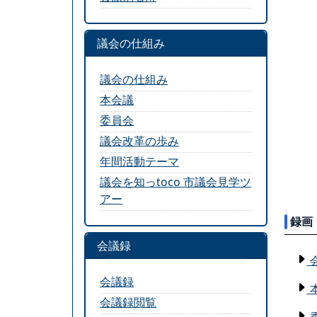
議会の仕組み
議会の仕組み
本会議
委員会
議会改革の歩み
年間活動テーマ
議会を知っtoco 市議会見学ツ
アー
録画
会議録
会議録
会議録閲覧