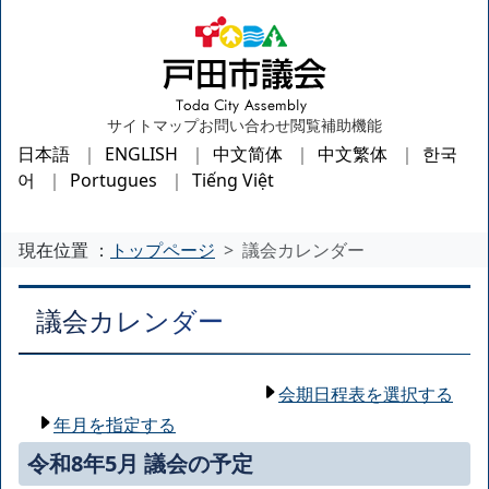
サイトマップ
お問い合わせ
閲覧補助機能
日本語
ENGLISH
中文简体
中文繁体
한국
어
Portugues
Tiếng Việt
現在位置 ：
トップページ
議会カレンダー
議会カレンダー
会期日程表を選択する
年月を指定する
令和8年5月 議会の予定