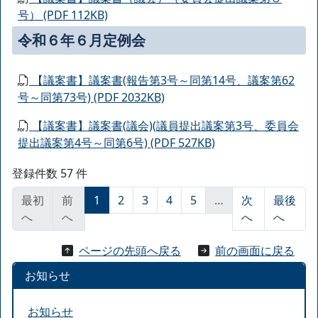
号） (PDF 112KB)
令和６年６月定例会
【議案書】議案書(報告第3号～同第14号、議案第62
号～同第73号) (PDF 2032KB)
【議案書】議案書(議会)(議員提出議案第3号、委員会
提出議案第4号～同第6号) (PDF 527KB)
登録件数 57 件
最初
前
1
2
3
4
5
…
次
最後
へ
へ
へ
へ
ページの先頭へ戻る
前の画面に戻る
お知らせ
お知らせ