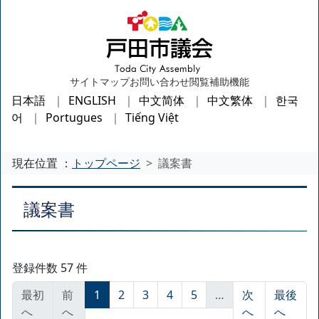
サイトマップ
お問い合わせ
閲覧補助機能
日本語
ENGLISH
中文简体
中文繁体
한국
어
Portugues
Tiếng Việt
現在位置 ：
トップページ
議案書
議案書
登録件数 57 件
最初
前
1
2
3
4
5
…
次
最後
へ
へ
へ
へ