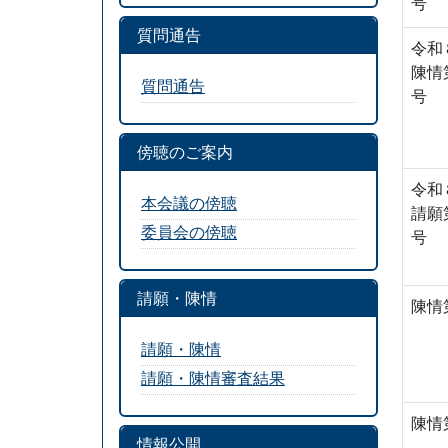
号
質問通告
令和
陳情
質問通告
号
傍聴のご案内
令和
本会議の傍聴
請願
委員会の傍聴
号
請願・陳情
陳情
請願・陳情
請願・陳情審査結果
陳情
情報公開