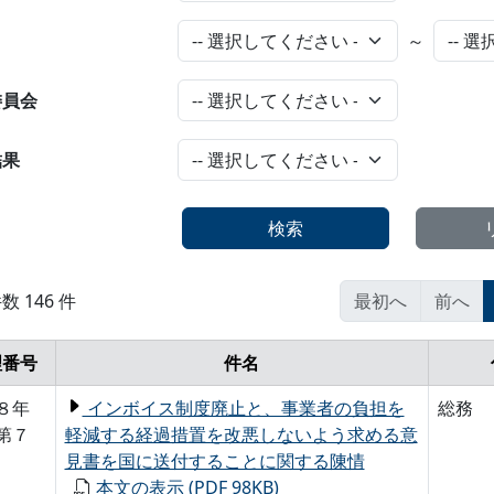
日
～
委員会
結果
検索
 146 件
最初へ
前へ
理番号
件名
８年
インボイス制度廃止と、事業者の負担を
総務
第７
軽減する経過措置を改悪しないよう求める意
見書を国に送付することに関する陳情
本文の表示 (PDF 98KB)