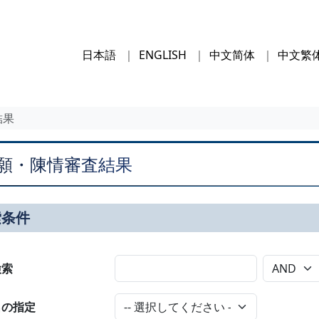
日本語
ENGLISH
中文简体
中文繁
結果
願・陳情審査結果
索条件
検索
名の指定