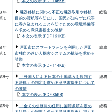
本文の表示 (PDF 146KB)
８年
臓器移植に関わる不正な臓器取引や移植
総務
第１
目的の渡航等を防止し、国民が知らずに犯罪
に巻き込まれることを防ぐための環境整備等
を求める意見書提出の陳情
本文の表示 (PDF 161KB)
８年
戸田市にスマートフォンを利用した戸田
総務
第１
市独自の迷い人探索システムの構築を求める
請願
本文の表示 (PDF 114KB)
第9号
「外国人による日本の土地購入を規制す
総務
る法律」の制定を求める意見書提出について
の陳情
本文の表示 (PDF 86KB)
第8号
「全ての公務員の任用に国籍条項を定め
総務
る法律」の制定を求める意見書提出に関する