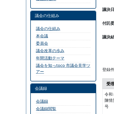
議決
議会の仕組み
付託
議会の仕組み
本会議
議決
委員会
議会改革の歩み
年間活動テーマ
議会を知っtoco 市議会見学ツ
登録件数
アー
受
会議録
令和
陳情
会議録
号
会議録閲覧