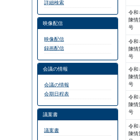
詳細検索
令和
陳情
映像配信
号
映像配信
令和
録画配信
陳情
号
会議の情報
令和
陳情
号
会議の情報
会期日程表
令和
陳情
号
議案書
令和
議案書
陳情