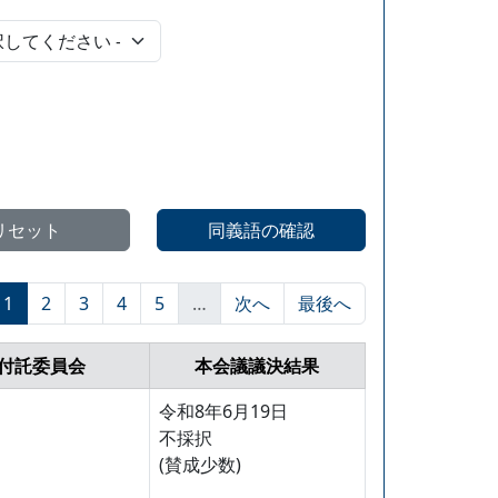
リセット
同義語の確認
1
2
3
4
5
…
次へ
最後へ
付託委員会
本会議議決結果
令和8年6月19日
不採択
(賛成少数)