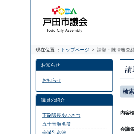
現在位置 ：
トップページ
請願・陳情審査
お知らせ
請
お知らせ
検
議員の紹介
内容
正副議長あいさつ
五十音順名簿
会議
会派別名簿