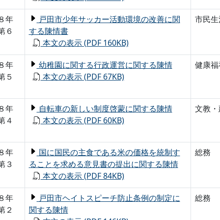
８年
戸田市少年サッカー活動環境の改善に関
市民生
第６
する陳情書
本文の表示 (PDF 160KB)
８年
幼稚園に関する行政運営に関する陳情
健康福
第５
本文の表示 (PDF 67KB)
８年
自転車の新しい制度啓蒙に関する陳情
文教・
第４
本文の表示 (PDF 60KB)
８年
国に国民の主食である米の価格を統制す
総務
第３
ることを求める意見書の提出に関する陳情
本文の表示 (PDF 84KB)
８年
戸田市ヘイトスピーチ防止条例の制定に
総務
第２
関する陳情