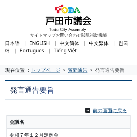
サイトマップ
お問い合わせ
閲覧補助機能
日本語
ENGLISH
中文简体
中文繁体
한국
어
Portugues
Tiếng Việt
現在位置 ：
トップページ
質問通告
発言通告要旨
発言通告要旨
前の画面に戻る
会議名
令和７年１２月定例会