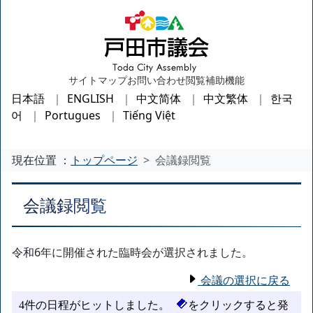
サイトマップ
お問い合わせ
閲覧補助機能
日本語
ENGLISH
中文简体
中文繁体
한국
어
Portugues
Tiếng Việt
現在位置 ：
トップページ
会議録閲覧
会議録閲覧
令和6年に開催された臨時会が選択されました。
会議の選択に戻る