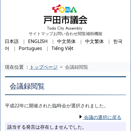
サイトマップ
お問い合わせ
閲覧補助機能
日本語
ENGLISH
中文简体
中文繁体
한국
어
Portugues
Tiếng Việt
現在位置 ：
トップページ
会議録閲覧
会議録閲覧
平成22年に開催された臨時会が選択されました。
会議の選択に戻る