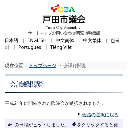
サイトマップ
お問い合わせ
閲覧補助機能
日本語
ENGLISH
中文简体
中文繁体
한국
어
Portugues
Tiếng Việt
現在位置 ：
トップページ
会議録閲覧
会議録閲覧
平成21年に開催された臨時会が選択されました。
会議の選択に戻る