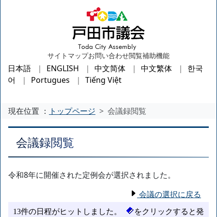
サイトマップ
お問い合わせ
閲覧補助機能
日本語
ENGLISH
中文简体
中文繁体
한국
어
Portugues
Tiếng Việt
現在位置 ：
トップページ
会議録閲覧
会議録閲覧
令和8年に開催された定例会が選択されました。
会議の選択に戻る