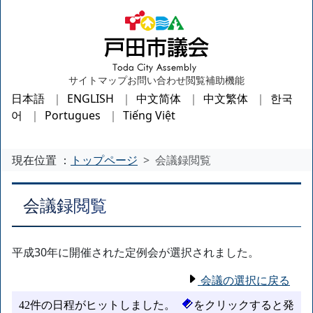
サイトマップ
お問い合わせ
閲覧補助機能
日本語
ENGLISH
中文简体
中文繁体
한국
어
Portugues
Tiếng Việt
現在位置 ：
トップページ
会議録閲覧
会議録閲覧
平成30年に開催された定例会が選択されました。
会議の選択に戻る