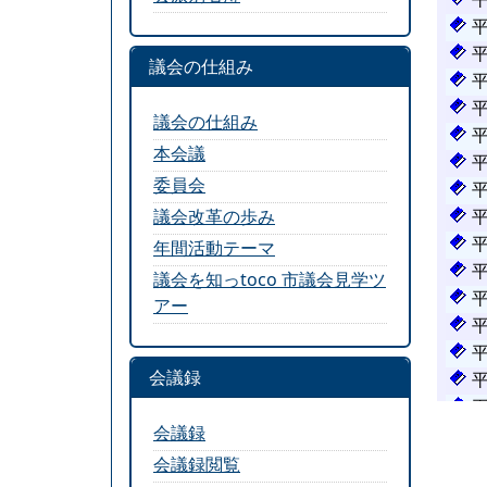
議会の仕組み
議会の仕組み
本会議
委員会
議会改革の歩み
年間活動テーマ
議会を知っtoco 市議会見学ツ
アー
会議録
会議録
会議録閲覧