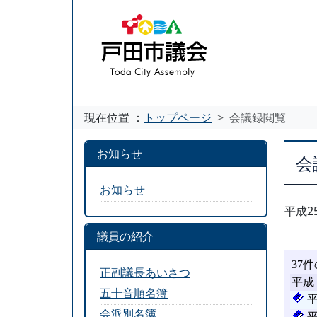
現在位置 ：
トップページ
会議録閲覧
お知らせ
会
お知らせ
平成2
議員の紹介
正副議長あいさつ
五十音順名簿
会派別名簿