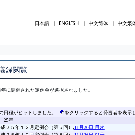
日本語
ENGLISH
中文简体
中文繁
議録閲覧
5年に開催された定例会が選択されました。