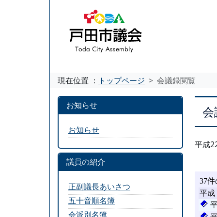
現在位置 ：
トップページ
会議録閲覧
お知らせ
会
お知らせ
平成2
議員の紹介
正副議長あいさつ
五十音順名簿
会派別名簿