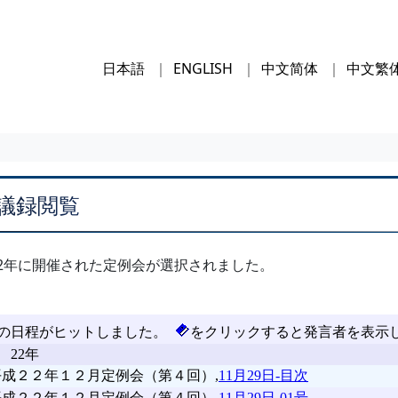
日本語
ENGLISH
中文简体
中文繁
議録閲覧
2年に開催された定例会が選択されました。