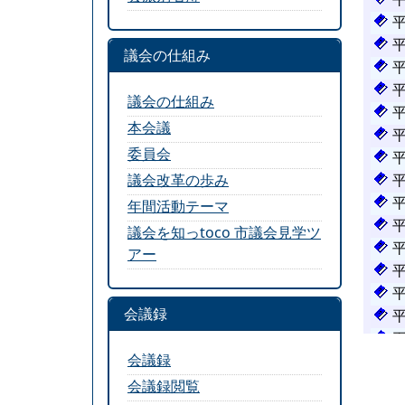
議会の仕組み
議会の仕組み
本会議
委員会
議会改革の歩み
年間活動テーマ
議会を知っtoco 市議会見学ツ
アー
会議録
会議録
会議録閲覧