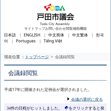
サイトマップ
お問い合わせ
閲覧補助機能
日本語
ENGLISH
中文简体
中文繁体
한국
어
Portugues
Tiếng Việt
現在位置 ：
トップページ
会議録閲覧
会議録閲覧
平成17年に開催された定例会が選択されました。
会議の選択に戻る