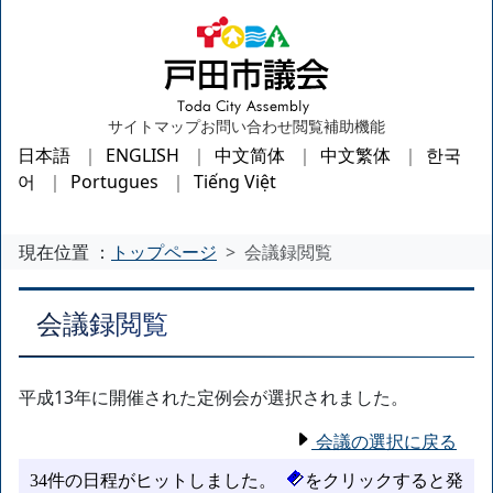
サイトマップ
お問い合わせ
閲覧補助機能
日本語
ENGLISH
中文简体
中文繁体
한국
어
Portugues
Tiếng Việt
現在位置 ：
トップページ
会議録閲覧
会議録閲覧
平成13年に開催された定例会が選択されました。
会議の選択に戻る