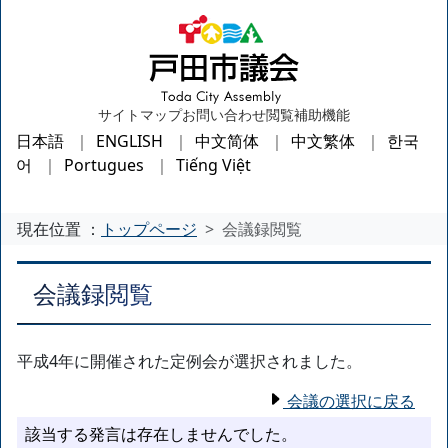
サイトマップ
お問い合わせ
閲覧補助機能
日本語
ENGLISH
中文简体
中文繁体
한국
어
Portugues
Tiếng Việt
現在位置 ：
トップページ
会議録閲覧
会議録閲覧
平成4年に開催された定例会が選択されました。
会議の選択に戻る