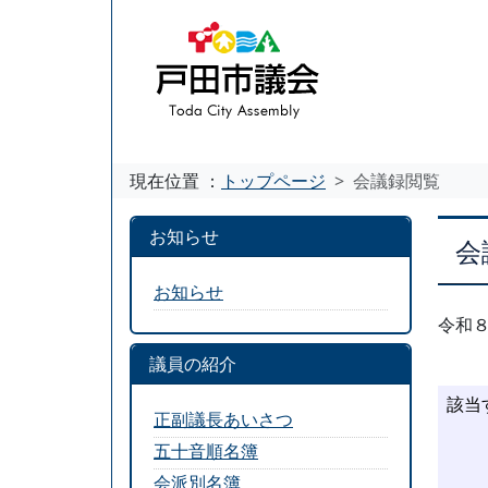
現在位置 ：
トップページ
会議録閲覧
お知らせ
会
お知らせ
令和
議員の紹介
正副議長あいさつ
五十音順名簿
会派別名簿