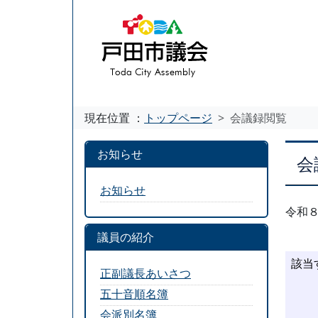
現在位置 ：
トップページ
会議録閲覧
お知らせ
会
お知らせ
令和
議員の紹介
正副議長あいさつ
五十音順名簿
会派別名簿