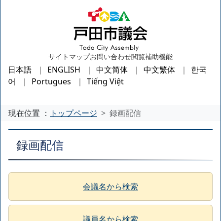
サイトマップ
お問い合わせ
閲覧補助機能
日本語
ENGLISH
中文简体
中文繁体
한국
어
Portugues
Tiếng Việt
現在位置 ：
トップページ
録画配信
録画配信
会議名から検索
議員名から検索