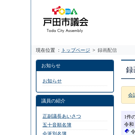
現在位置 ：
トップページ
録画配信
お知らせ
録
お知らせ
会
議員の紹介
正副議長あいさつ
五十音順名簿
会派別名簿