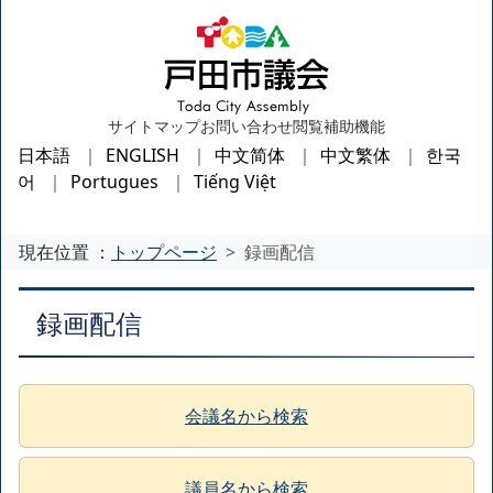
サイトマップ
お問い合わせ
閲覧補助機能
日本語
ENGLISH
中文简体
中文繁体
한국
어
Portugues
Tiếng Việt
現在位置 ：
トップページ
録画配信
録画配信
会議名から検索
議員名から検索