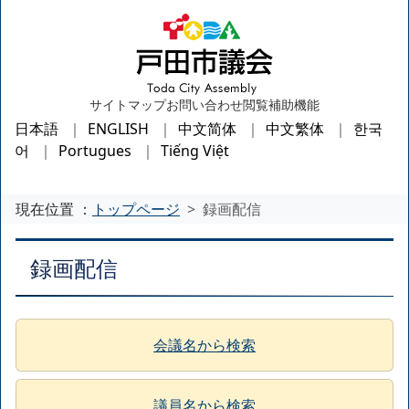
サイトマップ
お問い合わせ
閲覧補助機能
日本語
ENGLISH
中文简体
中文繁体
한국
어
Portugues
Tiếng Việt
現在位置 ：
トップページ
録画配信
録画配信
会議名から検索
議員名から検索