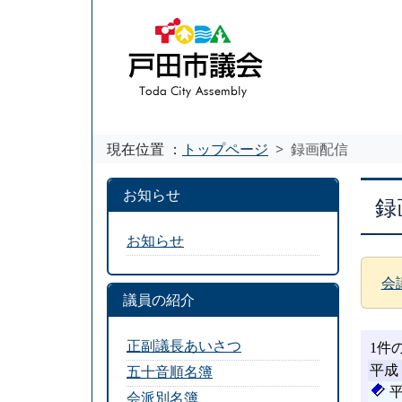
現在位置 ：
トップページ
録画配信
お知らせ
録
お知らせ
会
議員の紹介
正副議長あいさつ
五十音順名簿
会派別名簿