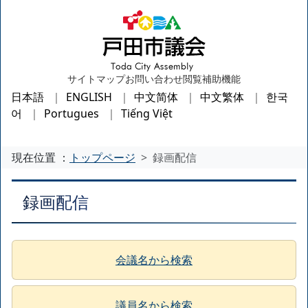
サイトマップ
お問い合わせ
閲覧補助機能
日本語
ENGLISH
中文简体
中文繁体
한국
어
Portugues
Tiếng Việt
現在位置 ：
トップページ
録画配信
録画配信
会議名から検索
議員名から検索