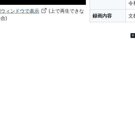
令
別ウィンドウで表示
(上で再生できな
録画内容
文
合)