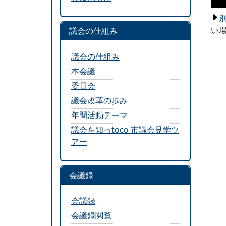
い場
議会の仕組み
議会の仕組み
本会議
委員会
議会改革の歩み
年間活動テーマ
議会を知っtoco 市議会見学ツ
アー
会議録
会議録
会議録閲覧