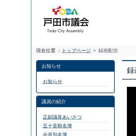
現在位置 ：
トップページ
録画配信
お知らせ
録
お知らせ
議員の紹介
正副議長あいさつ
五十音順名簿
会派別名簿