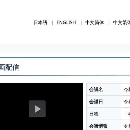
日本語
ENGLISH
中文简体
中文繁
画配信
会議名
令
会議日
令
日程
・
会議情報
令