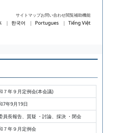
サイトマップ
お問い合わせ
閲覧補助機能
体
한국어
Portugues
Tiếng Việt
和７年９月定例会(本会議)
和7年9月19日
委員長報告、質疑 ・討論、採決 ・閉会
和７年９月定例会