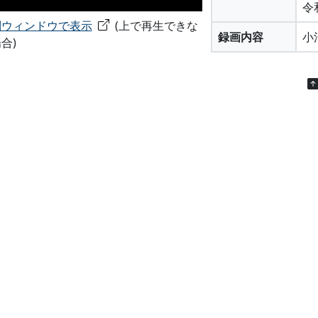
令
別ウィンドウで表示
(上で再生できな
録画内容
小
合)