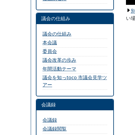
い場
議会の仕組み
議会の仕組み
本会議
委員会
議会改革の歩み
年間活動テーマ
議会を知っtoco 市議会見学ツ
アー
会議録
会議録
会議録閲覧