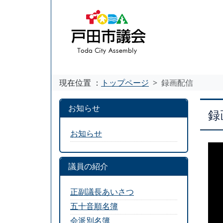
現在位置 ：
トップページ
録画配信
お知らせ
録
お知らせ
議員の紹介
正副議長あいさつ
五十音順名簿
会派別名簿