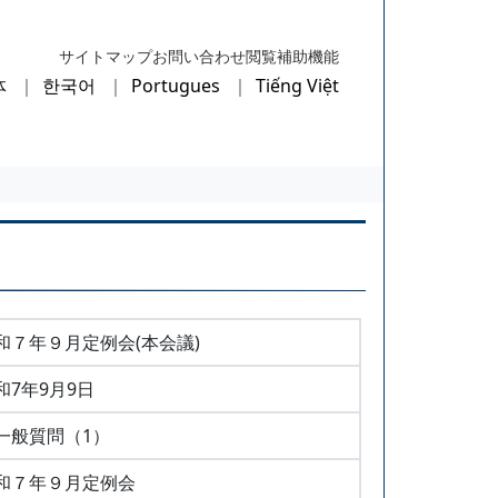
サイトマップ
お問い合わせ
閲覧補助機能
体
한국어
Portugues
Tiếng Việt
和７年９月定例会(本会議)
和7年9月9日
一般質問（1）
和７年９月定例会