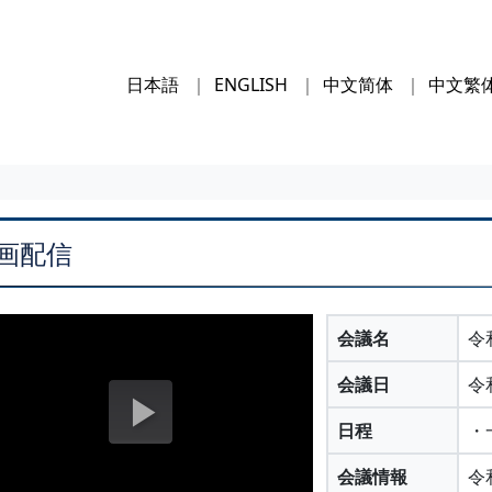
日本語
ENGLISH
中文简体
中文繁
画配信
会議名
令
会議日
令
日程
・
会議情報
令