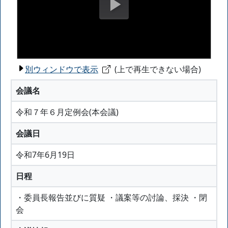
別ウィンドウで表示
(上で再生できない場合)
会議名
令和７年６月定例会(本会議)
会議日
令和7年6月19日
日程
・委員長報告並びに質疑 ・議案等の討論、採決 ・閉
会