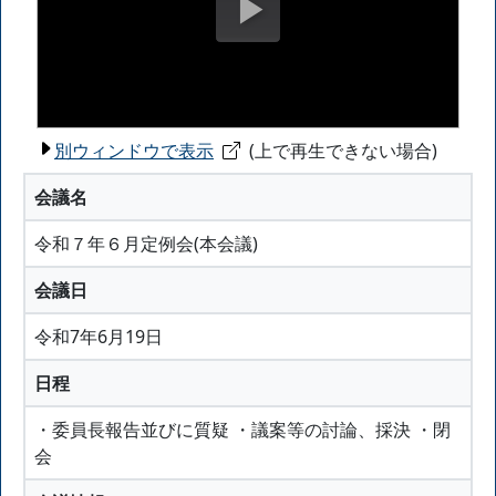
別ウィンドウで表示
(上で再生できない場合)
会議名
令和７年６月定例会(本会議)
会議日
令和7年6月19日
日程
・委員長報告並びに質疑 ・議案等の討論、採決 ・閉
会