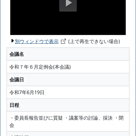
別ウィンドウで表示
(上で再生できない場合)
会議名
令和７年６月定例会(本会議)
会議日
令和7年6月19日
日程
・委員長報告並びに質疑 ・議案等の討論、採決 ・閉
会