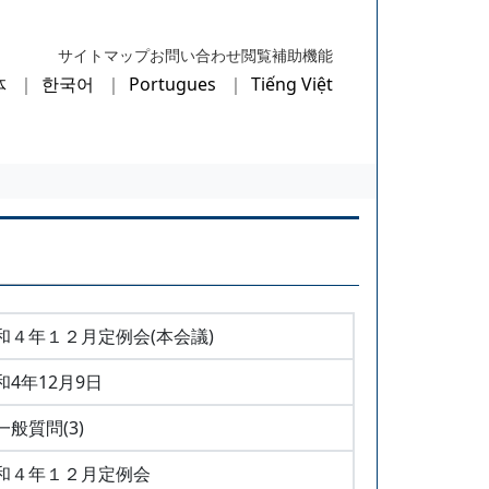
サイトマップ
お問い合わせ
閲覧補助機能
体
한국어
Portugues
Tiếng Việt
和４年１２月定例会(本会議)
和4年12月9日
一般質問(3)
和４年１２月定例会