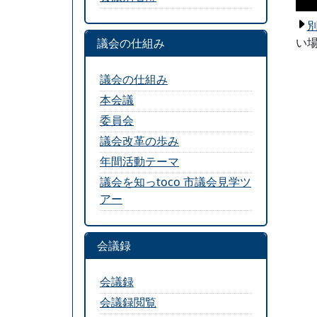
い場
議会の仕組み
議会の仕組み
本会議
委員会
議会改革の歩み
年間活動テーマ
議会を知っtoco 市議会見学ツ
アー
会議録
会議録
会議録閲覧