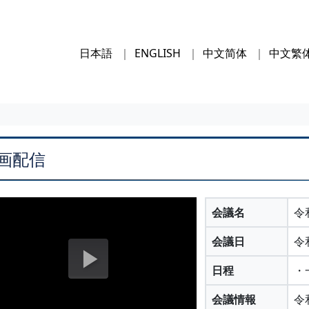
日本語
ENGLISH
中文简体
中文繁
画配信
会議名
令
会議日
令
日程
・
会議情報
令