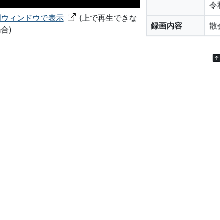
令
別ウィンドウで表示
(上で再生できな
録画内容
散
合)