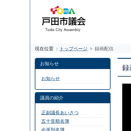
現在位置 ：
トップページ
録画配信
お知らせ
録
お知らせ
議員の紹介
正副議長あいさつ
五十音順名簿
会派別名簿