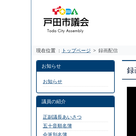
現在位置 ：
トップページ
録画配信
お知らせ
録
お知らせ
議員の紹介
正副議長あいさつ
五十音順名簿
会派別名簿