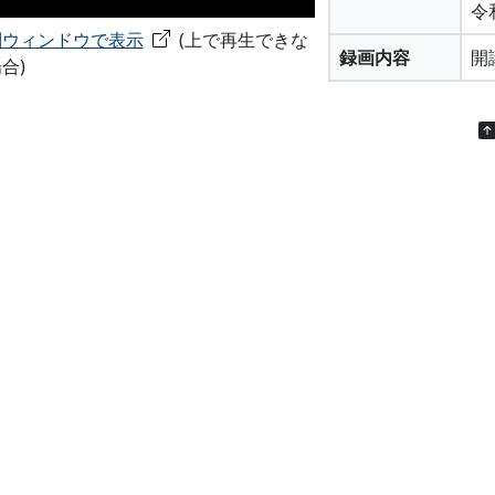
令
別ウィンドウで表示
(上で再生できな
録画内容
開
合)