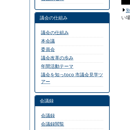
い場
議会の仕組み
議会の仕組み
本会議
委員会
議会改革の歩み
年間活動テーマ
議会を知っtoco 市議会見学ツ
アー
会議録
会議録
会議録閲覧