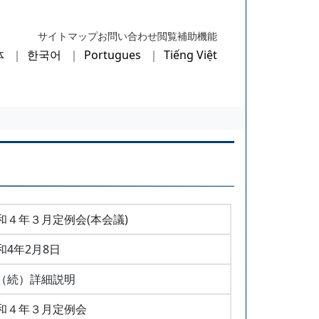
サイトマップ
お問い合わせ
閲覧補助機能
体
한국어
Portugues
Tiếng Việt
和４年３月定例会(本会議)
和4年2月8日
（続）詳細説明
和４年３月定例会