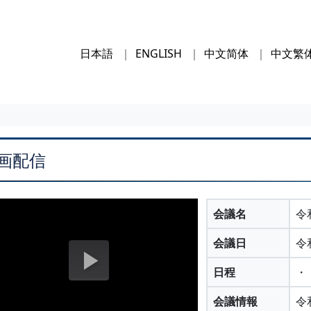
日本語
ENGLISH
中文简体
中文繁
画配信
会議名
令
会議日
令
日程
・
会議情報
令