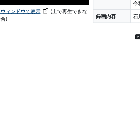
令
別ウィンドウで表示
(上で再生できな
録画内容
石
合)