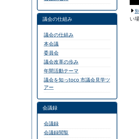
い場
議会の仕組み
議会の仕組み
本会議
委員会
議会改革の歩み
年間活動テーマ
議会を知っtoco 市議会見学ツ
アー
会議録
会議録
会議録閲覧