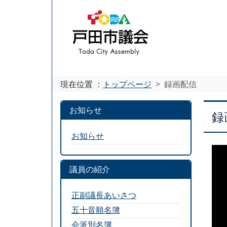
現在位置 ：
トップページ
録画配信
お知らせ
録
お知らせ
議員の紹介
正副議長あいさつ
五十音順名簿
会派別名簿