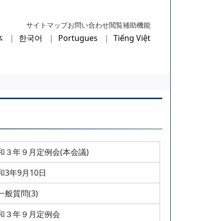
サイトマップ
お問い合わせ
閲覧補助機能
体
한국어
Portugues
Tiếng Việt
和３年９月定例会(本会議)
和3年9月10日
一般質問(3)
和３年９月定例会