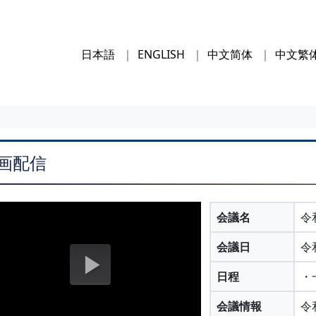
日本語
ENGLISH
中文简体
中文繁
画配信
会議名
令
会議日
令
日程
・
会議情報
令