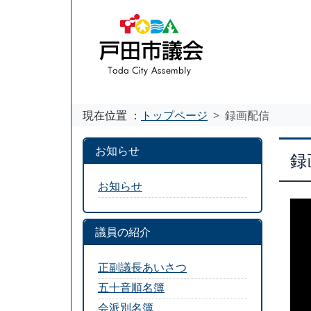
現在位置 ：
トップページ
録画配信
お知らせ
録
お知らせ
議員の紹介
正副議長あいさつ
五十音順名簿
会派別名簿