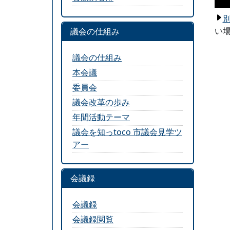
い場
議会の仕組み
議会の仕組み
本会議
委員会
議会改革の歩み
年間活動テーマ
議会を知っtoco 市議会見学ツ
アー
会議録
会議録
会議録閲覧