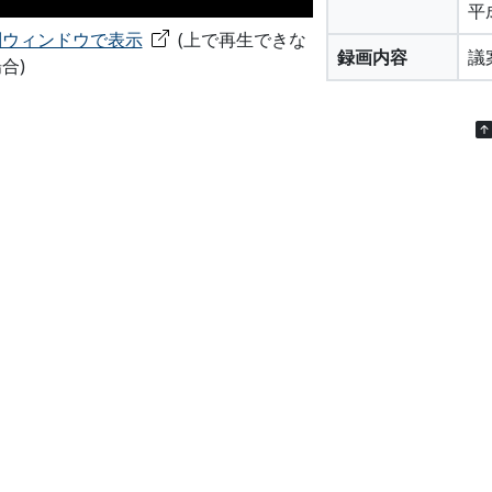
平
別ウィンドウで表示
(上で再生できな
録画内容
議
合)