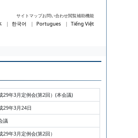
サイトマップ
お問い合わせ
閲覧補助機能
体
한국어
Portugues
Tiếng Việt
成29年3月定例会(第2回）(本会議)
成29年3月24日
会議
成29年3月定例会(第2回）