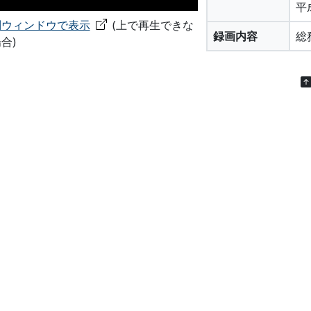
平
別ウィンドウで表示
(上で再生できな
録画内容
総
合)