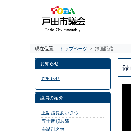
現在位置 ：
トップページ
録画配信
お知らせ
録
お知らせ
議員の紹介
正副議長あいさつ
五十音順名簿
会派別名簿