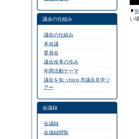
い場
議会の仕組み
議会の仕組み
本会議
委員会
議会改革の歩み
年間活動テーマ
議会を知っtoco 市議会見学ツ
アー
会議録
会議録
会議録閲覧