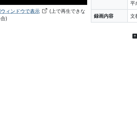
平
別ウィンドウで表示
(上で再生できな
録画内容
文
合)