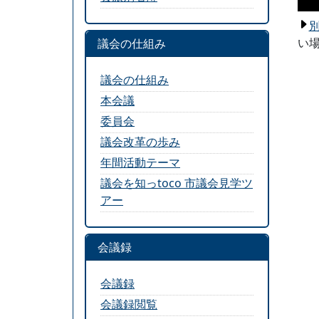
い場
議会の仕組み
議会の仕組み
本会議
委員会
議会改革の歩み
年間活動テーマ
議会を知っtoco 市議会見学ツ
アー
会議録
会議録
会議録閲覧