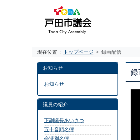
現在位置 ：
トップページ
録画配信
お知らせ
録
お知らせ
議員の紹介
正副議長あいさつ
五十音順名簿
会派別名簿