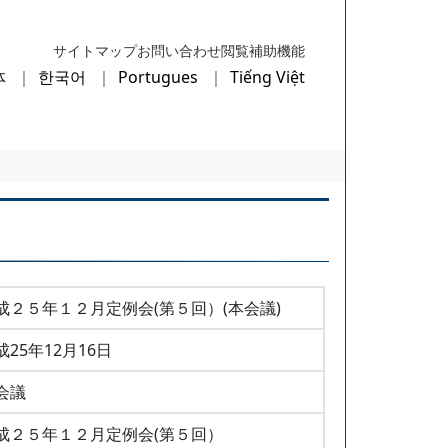
サイトマップ
お問い合わせ
閲覧補助機能
体
한국어
Portugues
Tiếng Việt
成２５年１２月定例会(第５回）(本会議)
成25年12月16日
会議
成２５年１２月定例会(第５回）