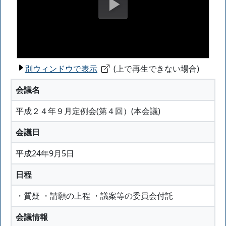
別ウィンドウで表示
(上で再生できない場合)
会議名
平成２４年９月定例会(第４回）(本会議)
会議日
平成24年9月5日
日程
・質疑 ・請願の上程 ・議案等の委員会付託
会議情報