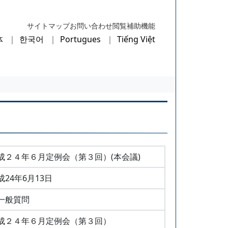
サイトマップ
お問い合わせ
閲覧補助機能
体
한국어
Portugues
Tiếng Việt
成２４年６月定例会（第３回）(本会議)
成24年6月13日
一般質問
成２４年６月定例会（第３回）