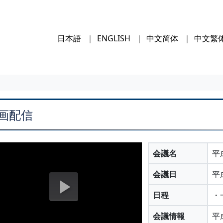
日本語
ENGLISH
中文简体
中文繁
画配信
会議名
平
会議日
平
日程
・
会議情報
平