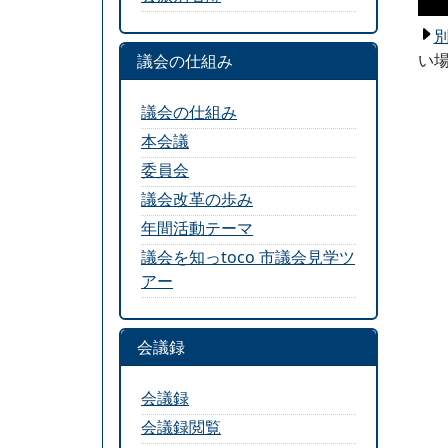
い場
議会の仕組み
議会の仕組み
本会議
委員会
議会改革の歩み
年間活動テーマ
議会を知っtoco 市議会見学ツ
アー
会議録
会議録
会議録閲覧