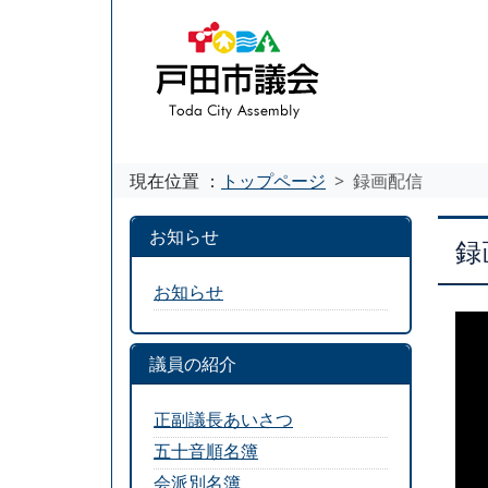
現在位置 ：
トップページ
録画配信
お知らせ
録
お知らせ
議員の紹介
正副議長あいさつ
五十音順名簿
会派別名簿