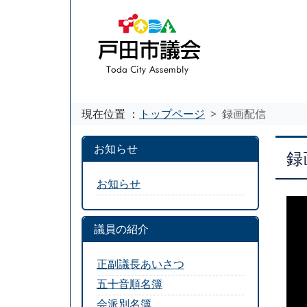
現在位置 ：
トップページ
録画配信
お知らせ
録
お知らせ
議員の紹介
正副議長あいさつ
五十音順名簿
会派別名簿