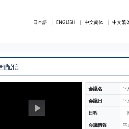
日本語
ENGLISH
中文简体
中文繁
画配信
会議名
平
会議日
平
日程
・
会議情報
平