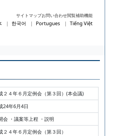
サイトマップ
お問い合わせ
閲覧補助機能
体
한국어
Portugues
Tiếng Việt
成２４年６月定例会（第３回）(本会議)
成24年6月4日
開会 ・議案等上程 ・説明
成２４年６月定例会（第３回）