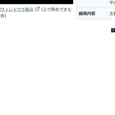
平
別ウィンドウで表示
(上で再生できな
録画内容
文
合)