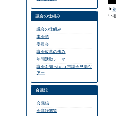
い場
議会の仕組み
議会の仕組み
本会議
委員会
議会改革の歩み
年間活動テーマ
議会を知っtoco 市議会見学ツ
アー
会議録
会議録
会議録閲覧